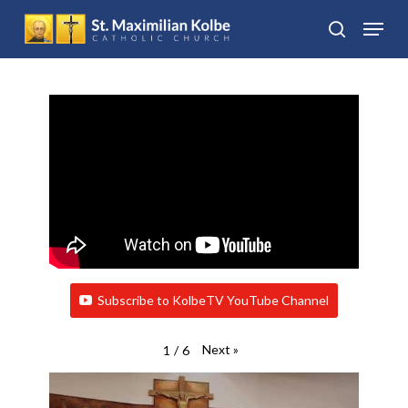
Skip
Menu
to
search
Close
main
Menu
content
Subscribe to KolbeTV YouTube Channel
Next
»
1
/
6