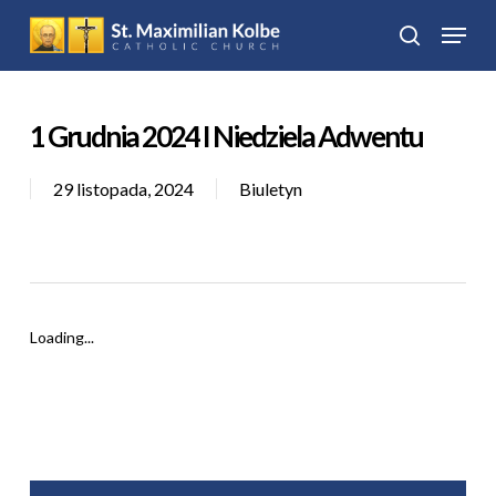
Skip
Menu
to
search
Close
main
Menu
content
1 Grudnia 2024 I Niedziela Adwentu
29 listopada, 2024
Biuletyn
Loading...