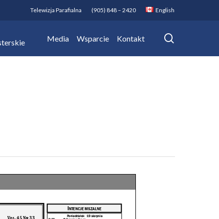
Telewizja Parafialna
(905) 848 – 2420
English
search
Media
Wsparcie
Kontakt
terskie