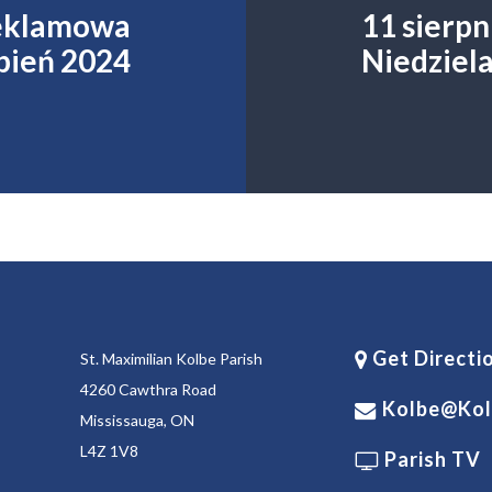
eklamowa
11 sierpn
pień 2024
Niedziel
Get Directi
St. Maximilian Kolbe Parish
4260 Cawthra Road
Kolbe@kol
Mississauga, ON
L4Z 1V8
Parish TV