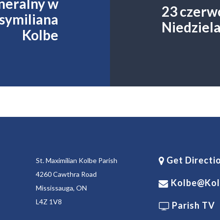
eneralny w
23 czerw
ksymiliana
Niedziel
Kolbe
Get Directi
St. Maximilian Kolbe Parish
4260 Cawthra Road
Kolbe@kol
Mississauga, ON
L4Z 1V8
Parish TV