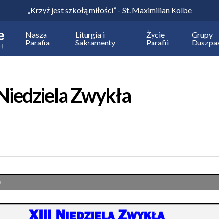
„Krzyż jest szkołą miłości” - St. Maximilian Kolbe
Nasza
Liturgia i
Życie
Grupy
Parafia
Sakramenty
Parafii
Duszpas
Niedziela Zwykła
%