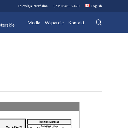
Telewizja Parafialna
(905) 848 – 2420
English
search
Media
Wsparcie
Kontakt
terskie