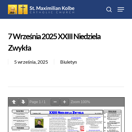
Skip
Menu
to
search
Close
main
Menu
content
7 Września 2025 XXIII Niedziela
Zwykła
5 września, 2025
Biuletyn
Page
1
/
1
Zoom
100%