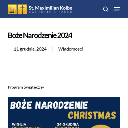
Skip
Menu
to
search
Close
main
Menu
content
Boże Narodzenie 2024
11 grudnia, 2024
Wiadomosci
Program Świąteczny