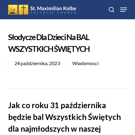
Skip
Menu
to
search
Close
main
Menu
content
Słodycze Dla Dzieci Na BAL
WSZYSTKICH ŚWIĘTYCH
24 października, 2023
Wiadomosci
Jak co roku 31 października
będzie bal Wszystkich Świętych
dla najmłodszych w naszej